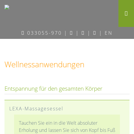
Hotel am See
033055-970
|
|
|
|
EN
Anwendungen
Wellness
Wissenswertes
Wellnessanwendungen
Freizeit
Entspannung für den gesamten Körper
Tagen im Grünen
LEXA-Massagesessel
Über uns
Tauchen Sie ein in die Welt absoluter
Erholung und lassen Sie sich von Kopf bis Fuß
Gut zu wissen