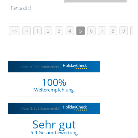
Fantastic!
<<
<
1
2
3
4
5
6
7
8
9
1
Hotel & Spa Sommerfeld
100%
Weiterempfehlung
Hotel & Spa Sommerfeld
Sehr gut
5.9 Gesamtbewertung