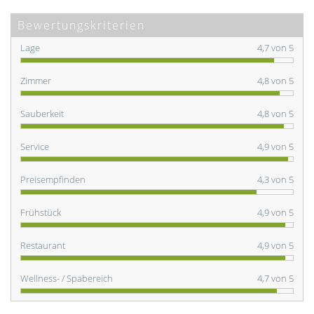
Bewertungskriterien
Lage
4,7 von 5
Zimmer
4,8 von 5
Sauberkeit
4,8 von 5
Service
4,9 von 5
Preisempfinden
4,3 von 5
Frühstück
4,9 von 5
Restaurant
4,9 von 5
Wellness- / Spabereich
4,7 von 5