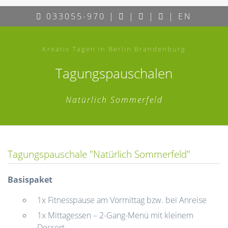
033055-970
|
|
|
|
EN
Kreativ Tagen in Berlin Brandenburg
Tagungspauschalen
Natürlich Sommerfeld
Tagungspauschale "Natürlich Sommerfeld"
Basispaket
1x Fitnesspause am Vormittag bzw. bei Anreise
1x Mittagessen – 2-Gang-Menü mit kleinem
Dessert